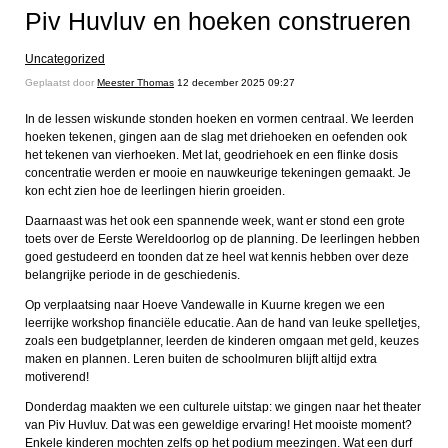
Piv Huvluv en hoeken construeren
Uncategorized
Geplaatst door
Meester Thomas
12 december 2025 09:27
In de lessen wiskunde stonden hoeken en vormen centraal. We leerden
hoeken tekenen, gingen aan de slag met driehoeken en oefenden ook
het tekenen van vierhoeken. Met lat, geodriehoek en een flinke dosis
concentratie werden er mooie en nauwkeurige tekeningen gemaakt. Je
kon echt zien hoe de leerlingen hierin groeiden.
Daarnaast was het ook een spannende week, want er stond een grote
toets over de Eerste Wereldoorlog op de planning. De leerlingen hebben
goed gestudeerd en toonden dat ze heel wat kennis hebben over deze
belangrijke periode in de geschiedenis.
Op verplaatsing naar Hoeve Vandewalle in Kuurne kregen we een
leerrijke workshop financiële educatie. Aan de hand van leuke spelletjes,
zoals een budgetplanner, leerden de kinderen omgaan met geld, keuzes
maken en plannen. Leren buiten de schoolmuren blijft altijd extra
motiverend!
Donderdag maakten we een culturele uitstap: we gingen naar het theater
van Piv Huvluv. Dat was een geweldige ervaring! Het mooiste moment?
Enkele kinderen mochten zelfs op het podium meezingen. Wat een durf