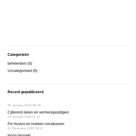
Categorieën
beheerders (0)
Uncategorised (0)
Recent gepubliceerd
30 January 2026 09:19
Cijferend delen en vermenigvuldigen
23 January 2026 11:17
Piv Huvluv en hoeken construeren
12 December 2025 09:27
Hoog bezoek!