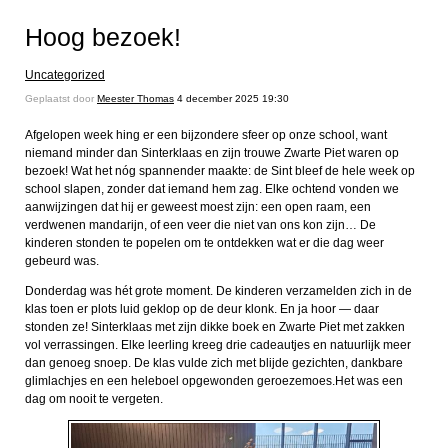
Hoog bezoek!
Uncategorized
Geplaatst door
Meester Thomas
4 december 2025 19:30
Afgelopen week hing er een bijzondere sfeer op onze school, want
niemand minder dan Sinterklaas en zijn trouwe Zwarte Piet waren op
bezoek! Wat het nóg spannender maakte: de Sint bleef de hele week op
school slapen, zonder dat iemand hem zag. Elke ochtend vonden we
aanwijzingen dat hij er geweest moest zijn: een open raam, een
verdwenen mandarijn, of een veer die niet van ons kon zijn… De
kinderen stonden te popelen om te ontdekken wat er die dag weer
gebeurd was.
Donderdag was hét grote moment. De kinderen verzamelden zich in de
klas toen er plots luid geklop op de deur klonk. En ja hoor — daar
stonden ze! Sinterklaas met zijn dikke boek en Zwarte Piet met zakken
vol verrassingen. Elke leerling kreeg drie cadeautjes en natuurlijk meer
dan genoeg snoep. De klas vulde zich met blijde gezichten, dankbare
glimlachjes en een heleboel opgewonden geroezemoes.Het was een
dag om nooit te vergeten.